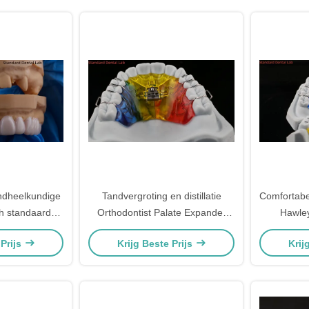
ndheelkundige
Tandvergroting en distillatie
Comfortabel
h standaard
Orthodontist Palate Expander
Hawley
laboratorium
China Tandheelkundig Lab
orth
 Prijs
Krijg Beste Prijs
Krij
ndheelkundig
aat