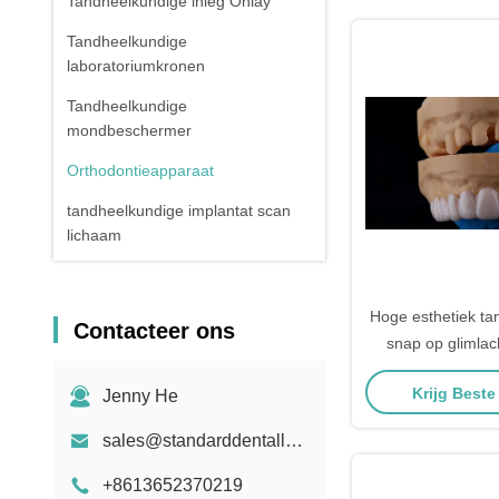
Tandheelkundige inleg Onlay
Tandheelkundige
laboratoriumkronen
Tandheelkundige
mondbeschermer
Orthodontieapparaat
tandheelkundige implantat scan
lichaam
Hoge esthetiek ta
Contacteer ons
snap op glimlac
tandheelkundig 
Krijg Beste
Jenny He
verwijderbaar ta
appar
sales@standarddentallab.com
+8613652370219