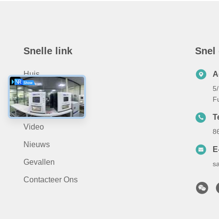
Snelle link
Snel
Huis
A
5
Producten
Fu
Over Ons
T
Video
8
Nieuws
E
Gevallen
s
Contacteer Ons