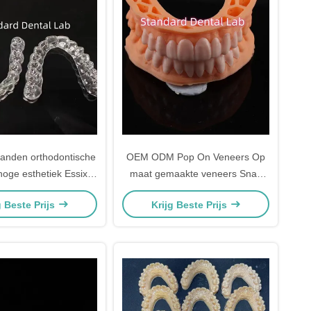
 tanden orthodontische
OEM ODM Pop On Veneers Op
hoge esthetiek Essix
maat gemaakte veneers Snap
retainer
On Smile
g Beste Prijs
Krijg Beste Prijs