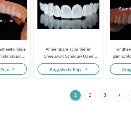
ndheelkundige
Afneembare scharnieren
Tandheel
h standaard
Sneeuwwit Schaduw Goed
glimlachfo
dige lab
geschikt Tandheelkundig
van
 Prijs
Krijg Beste Prijs
Krij
Ontwerp Service
1
2
3