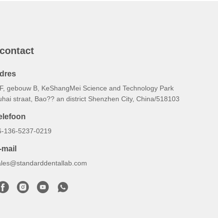
 contact
dres
/F, gebouw B, KeShangMei Science and Technology Park
hai straat, Bao?? an district Shenzhen City, China/518103
elefoon
6-136-5237-0219
-mail
ales@standarddentallab.com