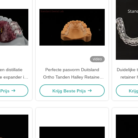
video
n distillatie
Perfecte pasvorm Duitsland
Duidelijke
e expander in
Ortho Tanden Halley Retainer
retainer 
ntist Palate
voor esthetiek en verstelbaarheid
 Prijs
Krijg Beste Prijs
Krij
der