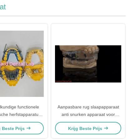
at
kundige functionele
Aanpasbare rug slaapapparaat
sche herfstapparatuur
anti snurken apparaat voor
ina tandheelkundig
rustgevende slaap China
g Beste Prijs
Krijg Beste Prijs
laboratorium
tandheelkundig laboratorium