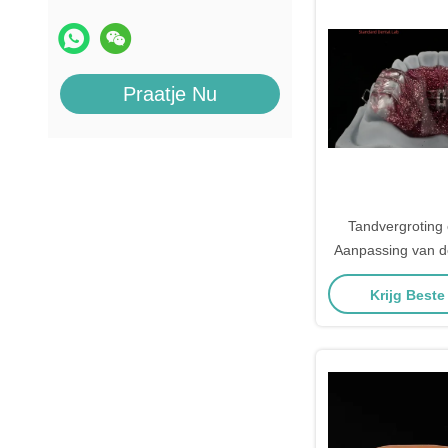
Praatje Nu
Tandvergroting e
Aanpassing van d
de mond Orthodo
Krijg Beste
expan