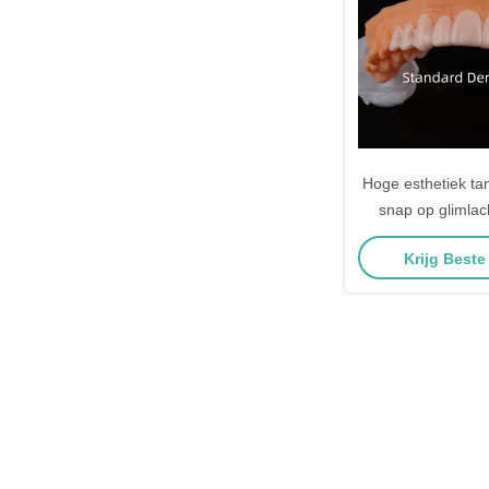
Hoge esthetiek ta
snap op glimlac
tandheelkun
Krijg Beste