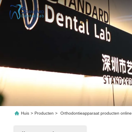
Huis
>
Producten
>
Orthodontieapparaat producten online