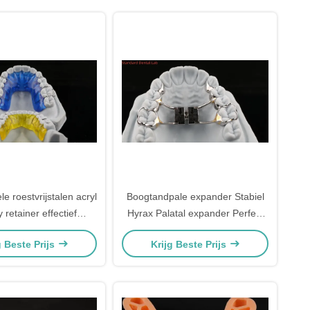
e roestvrijstalen acryl
Boogtandpale expander Stabiel
 retainer effectief
Hyrax Palatal expander Perfect
odontieapparaat
Fit SDL Tandheelkundige Lab
g Beste Prijs
Krijg Beste Prijs
Orthodontie Apparaat