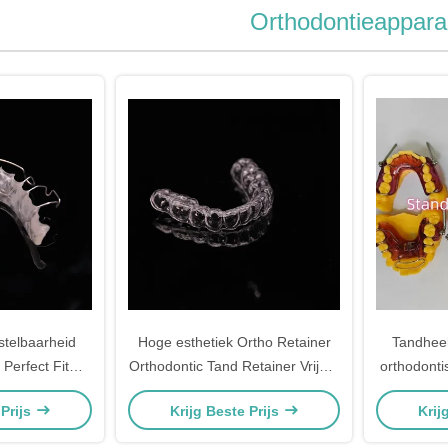
Orthodontieappara
stelbaarheid
Hoge esthetiek Ortho Retainer
Tandheel
 Perfect Fit
Orthodontic Tand Retainer Vrijwel
orthodonti
ho Tanden
onzichtbaar Gemiddeld Comfort
uit Ch
 Prijs
Krijg Beste Prijs
Krij