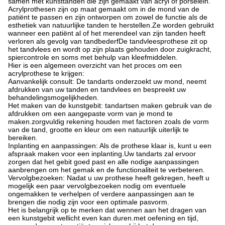
samen met kunsttanden die zijn gemaakt van acryl of porselein.
Acrylprothesen zijn op maat gemaakt om in de mond van de
patiënt te passen en zijn ontworpen om zowel de functie als de
esthetiek van natuurlijke tanden te herstellen.Ze worden gebruikt
wanneer een patiënt al of het merendeel van zijn tanden heeft
verloren als gevolg van tandbederfDe tandvleesprothese zit op
het tandvlees en wordt op zijn plaats gehouden door zuigkracht,
spiercontrole en soms met behulp van kleefmiddelen.
Hier is een algemeen overzicht van het proces om een
acrylprothese te krijgen:
Aanvankelijk consult: De tandarts onderzoekt uw mond, neemt
afdrukken van uw tanden en tandvlees en bespreekt uw
behandelingsmogelijkheden.
Het maken van de kunstgebit: tandartsen maken gebruik van de
afdrukken om een aangepaste vorm van je mond te
maken.zorgvuldig rekening houden met factoren zoals de vorm
van de tand, grootte en kleur om een natuurlijk uiterlijk te
bereiken.
Inplanting en aanpassingen: Als de prothese klaar is, kunt u een
afspraak maken voor een inplanting.Uw tandarts zal ervoor
zorgen dat het gebit goed past en alle nodige aanpassingen
aanbrengen om het gemak en de functionaliteit te verbeteren.
Vervolgbezoeken: Nadat u uw prothese heeft gekregen, heeft u
mogelijk een paar vervolgbezoeken nodig om eventuele
ongemakken te verhelpen of verdere aanpassingen aan te
brengen die nodig zijn voor een optimale pasvorm.
Het is belangrijk op te merken dat wennen aan het dragen van
een kunstgebit wellicht even kan duren.met oefening en tijd,