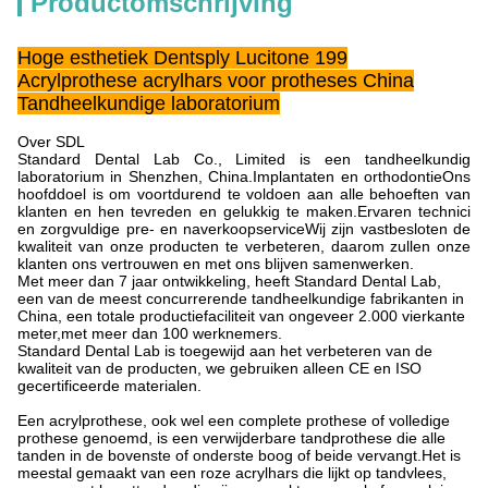
Productomschrijving
Hoge esthetiek Dentsply Lucitone 199
Acrylprothese acrylhars voor protheses China
Tandheelkundige laboratorium
Over SDL
Standard Dental Lab Co., Limited is een tandheelkundig
laboratorium in Shenzhen, China.Implantaten en orthodontieOns
hoofddoel is om voortdurend te voldoen aan alle behoeften van
klanten en hen tevreden en gelukkig te maken.Ervaren technici
en zorgvuldige pre- en naverkoopserviceWij zijn vastbesloten de
kwaliteit van onze producten te verbeteren, daarom zullen onze
klanten ons vertrouwen en met ons blijven samenwerken.
Met meer dan 7 jaar ontwikkeling, heeft Standard Dental Lab,
een van de meest concurrerende tandheelkundige fabrikanten in
China, een totale productiefaciliteit van ongeveer 2.000 vierkante
meter,met meer dan 100 werknemers.
Standard Dental Lab is toegewijd aan het verbeteren van de
kwaliteit van de producten, we gebruiken alleen CE en ISO
gecertificeerde materialen.
Een acrylprothese, ook wel een complete prothese of volledige
prothese genoemd, is een verwijderbare tandprothese die alle
tanden in de bovenste of onderste boog of beide vervangt.Het is
meestal gemaakt van een roze acrylhars die lijkt op tandvlees,