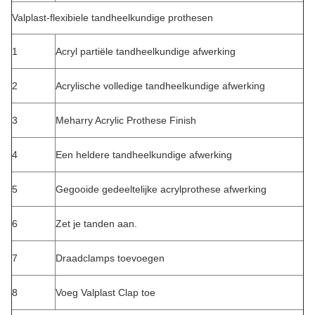
Valplast-flexibiele tandheelkundige prothesen
1
Acryl partiële tandheelkundige afwerking
2
Acrylische volledige tandheelkundige afwerking
3
Meharry Acrylic Prothese Finish
4
Een heldere tandheelkundige afwerking
5
Gegooide gedeeltelijke acrylprothese afwerking
6
Zet je tanden aan.
7
Draadclamps toevoegen
8
Voeg Valplast Clap toe