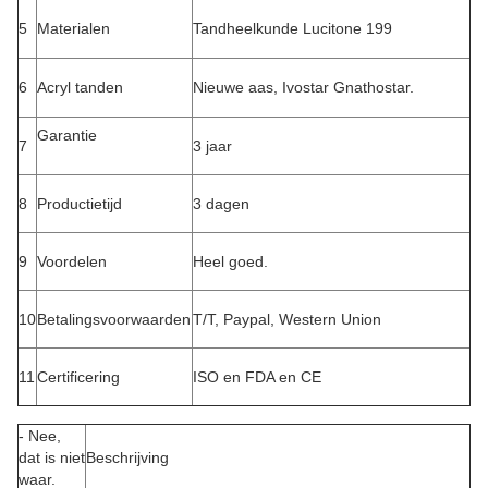
5
Materialen
Tandheelkunde Lucitone 199
6
Acryl tanden
Nieuwe aas, Ivostar Gnathostar.
Garantie
7
3 jaar
8
Productietijd
3 dagen
9
Voordelen
Heel goed.
10
Betalingsvoorwaarden
T/T, Paypal, Western Union
11
Certificering
ISO en FDA en CE
- Nee,
dat is niet
Beschrijving
waar.