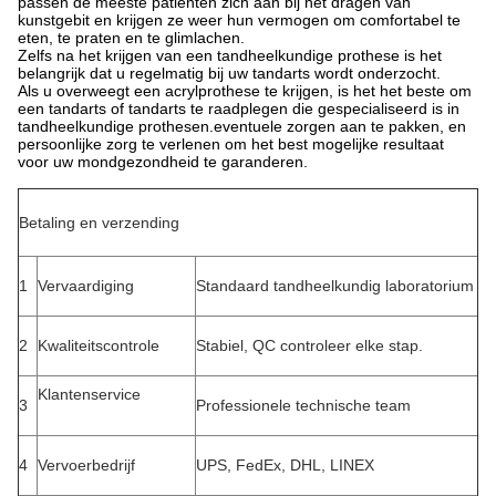
passen de meeste patiënten zich aan bij het dragen van
kunstgebit en krijgen ze weer hun vermogen om comfortabel te
eten, te praten en te glimlachen.
Zelfs na het krijgen van een tandheelkundige prothese is het
belangrijk dat u regelmatig bij uw tandarts wordt onderzocht.
Als u overweegt een acrylprothese te krijgen, is het het beste om
een tandarts of tandarts te raadplegen die gespecialiseerd is in
tandheelkundige prothesen.eventuele zorgen aan te pakken, en
persoonlijke zorg te verlenen om het best mogelijke resultaat
voor uw mondgezondheid te garanderen.
Betaling en verzending
1
Vervaardiging
Standaard tandheelkundig laboratorium
2
Kwaliteitscontrole
Stabiel, QC controleer elke stap.
Klantenservice
3
Professionele technische team
4
Vervoerbedrijf
UPS, FedEx, DHL, LINEX