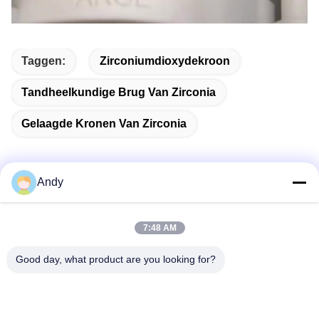
Taggen:
Zirconiumdioxydekroon
Tandheelkundige Brug Van Zirconia
Gelaagde Kronen Van Zirconia
Andy
Snel contact
7:48 AM
Adres
Good day, what product are you looking for?
5/F, gebouw B, KeShangMei Science and Technology Park
Fuhai straat, Bao?? an district Shenzhen City, China/518103
Telefoon