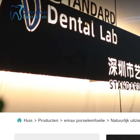
Huis
>
Producten
>
emax porseleinfoelie
>
Natuurlijk uit