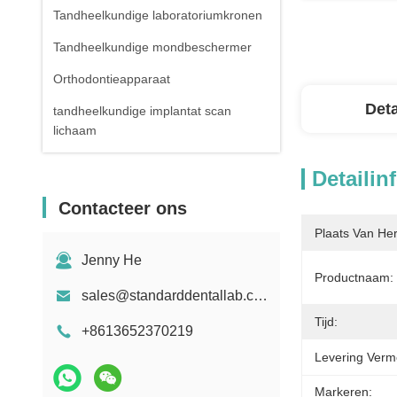
Tandheelkundige laboratoriumkronen
Tandheelkundige mondbeschermer
Orthodontieapparaat
Deta
tandheelkundige implantat scan
lichaam
Detailin
Contacteer ons
Plaats Van He
Jenny He
Productnaam:
sales@standarddentallab.com
Tijd:
+8613652370219
Levering Verm
Markeren: