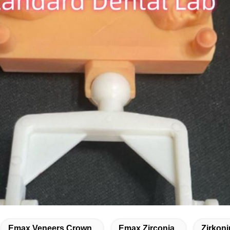
Emax Veneers Crown
Emax Zirconia
Zirkon