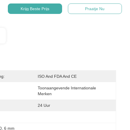
Krijg Beste Prijs
Praatje Nu
ng:
ISO And FDA And CE
Toonaangevende Internationale 
Merken
24 Uur
0
, 
6 mm