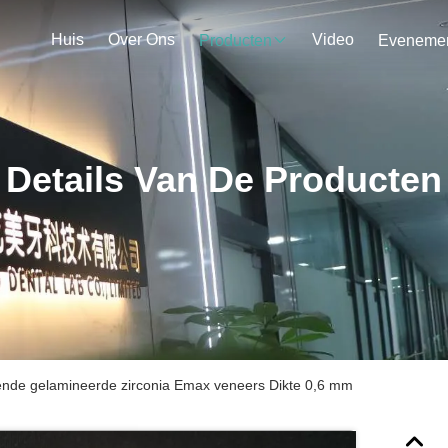
Huis
Over Ons
Video
Producten
Details Van De Producten
ziende gelamineerde zirconia Emax veneers Dikte 0,6 mm