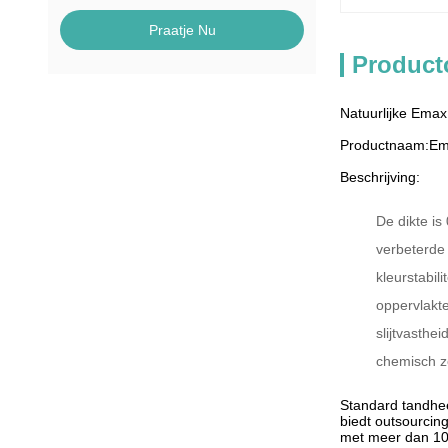
Praatje Nu
Product
Natuurlijke Emax 
Productnaam:
Em
Beschrijving:
De dikte is
verbeterde 
kleurstabilit
oppervlakt
slijtvasthei
chemisch ze
Standard tandhee
biedt outsourcin
met meer dan 100 