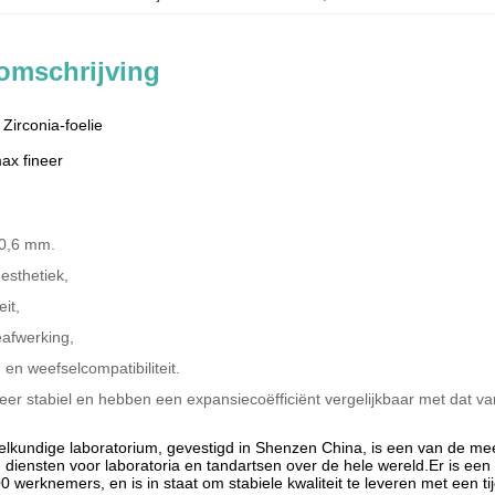
omschrijving
Zirconia-foelie
ax fineer
 0,6 mm.
esthetiek,
eit,
eafwerking,
d en weefselcompatibiliteit.
er stabiel en hebben een expansiecoëfficiënt vergelijkbaar met dat va
lkundige laboratorium, gevestigd in Shenzen China, is een van de me
g diensten voor laboratoria en tandartsen over de hele wereld.
Er is een
werknemers, en is in staat om stabiele kwaliteit te leveren met een tijd