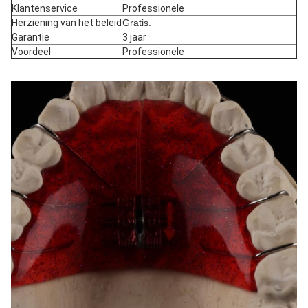
Klantenservice
Professionele
Herziening van het beleid
Gratis.
Garantie
3 jaar
Voordeel
Professionele