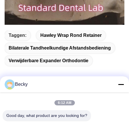
Taggen:
Hawley Wrap Rond Retainer
Bilaterale Tandheelkundige Afstandsbediening
Verwijderbare Expander Orthodontie
Becky
Snel contact
6:12 AM
Adres
Good day, what product are you looking for?
5/F, gebouw B, KeShangMei Science and Technology Park
Fuhai straat, Bao?? an district Shenzhen City, China/518103