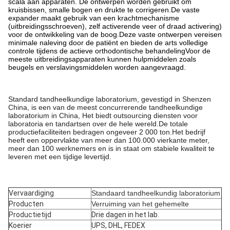
scala aan apparaten. De ontwerpen worden gebruikt om
kruisbissen, smalle bogen en drukte te corrigeren.De vaste
expander maakt gebruik van een krachtmechanisme
(uitbreidingsschroeven), zelf activerende veer of draad activering)
voor de ontwikkeling van de boog.Deze vaste ontwerpen vereisen
minimale naleving door de patiënt en bieden de arts volledige
controle tijdens de actieve orthodontische behandelingVoor de
meeste uitbreidingsapparaten kunnen hulpmiddelen zoals
beugels en verslavingsmiddelen worden aangevraagd.
Standard tandheelkundige laboratorium, gevestigd in Shenzen
China, is een van de meest concurrerende tandheelkundige
laboratorium in China, Het biedt outsourcing diensten voor
laboratoria en tandartsen over de hele wereld.De totale
productiefaciliteiten bedragen ongeveer 2 000 ton.Het bedrijf
heeft een oppervlakte van meer dan 100.000 vierkante meter,
meer dan 100 werknemers en is in staat om stabiele kwaliteit te
leveren met een tijdige levertijd.
Vervaardiging
Standaard tandheelkundig laboratorium
Producten
Verruiming van het gehemelte
Productietijd
Drie dagen in het lab.
Koerier
UPS, DHL, FEDEX