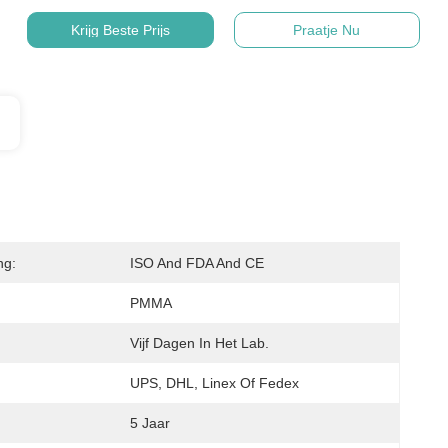
Krijg Beste Prijs
Praatje Nu
ng:
ISO And FDA And CE
PMMA
Vijf Dagen In Het Lab.
UPS, DHL, Linex Of Fedex
5 Jaar