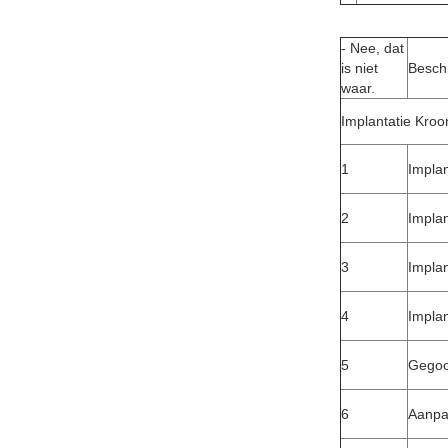
- Nee, dat
is niet
Beschr
waar.
Implantatie Kroo
1
Implan
2
Implan
3
Impla
4
Implan
5
Gegoo
6
Aanpa