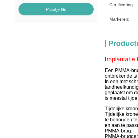
Certificering:
Praatje Nu
Markeren:
Product
Implantatie
Een PMMA-brug 
ontbrekende ta
In een met sc
tandheelkundig
geplaatst om d
is meestal tijd
Tijdelijke kroo
Tijdelijke kro
te behouden te
en aan te pass
PMMA-brug:
PMMA-bruggen z