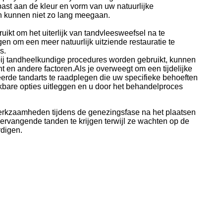
t aan de kleur en vorm van uw natuurlijke
 kunnen niet zo lang meegaan.
ikt om het uiterlijk van tandvleesweefsel na te
en om een meer natuurlijk uitziende restauratie te
s.
 bij tandheelkundige procedures worden gebruikt, kunnen
nt en andere factoren.Als je overweegt om een tijdelijke
ceerde tandarts te raadplegen die uw specifieke behoeften
bare opties uitleggen en u door het behandelproces
erkzaamheden tijdens de genezingsfase na het plaatsen
 vervangende tanden te krijgen terwijl ze wachten op de
rdigen.