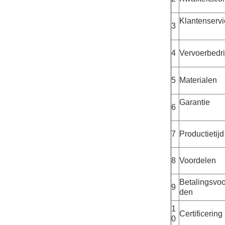
Klantenservi
3
4
Vervoerbedri
5
Materialen
Garantie
6
7
Productietijd
8
Voordelen
Betalingsvo
9
den
1
Certificering
0