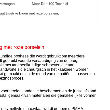
Vermogen:
Meer Dan 100 Technici
at tijdelijke kroon met roze porselein
, 
g met roze porselein
undige prothese die wordt gebruikt om meerdere
t gebruikt voor de vervaardiging van de brug.
kt met tandheelkundige schroeven die aan
tandwortels die chirurgisch in het kaakbeen worden
t gemaakt om in de mond van de patiënt te passen en
enezingsproces.
 voorbereide tanden te beschermen en de juiste afstand
estal gemaakt van materialen die gemakkelijk te vormen
dat polymethylmethacrylaat wordt genoemd.PMMA-