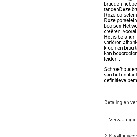
bruggen hebben
tandenDeze bru
Roze porselein
Roze porselein 
bootsen.Het wor
creëren, vooral
Het is belangr
variëren afhank
kroon en brug t
kan beoordelen
leiden..
Schroefhoudend
van het implant
definitieve per
Betaling en ve
1
Vervaardigi
2
Kwaliteitscon