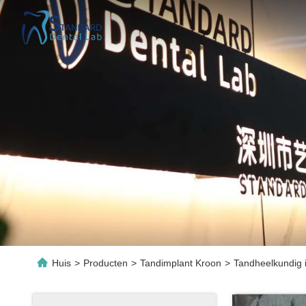
Huis
>
Producten
>
Tandimplant Kroon
>
Tandheelkundig i