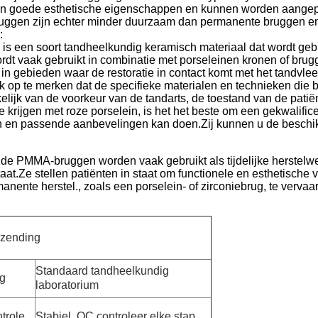
 goede esthetische eigenschappen en kunnen worden aangepas
ggen zijn echter minder duurzaam dan permanente bruggen en
:
is een soort tandheelkundig keramisch materiaal dat wordt gebru
dt vaak gebruikt in combinatie met porseleinen kronen of brugg
 in gebieden waar de restoratie in contact komt met het tandvlee
ijk op te merken dat de specifieke materialen en technieken die
elijk van de voorkeur van de tandarts, de toestand van de patië
e krijgen met roze porselein, is het het beste om een gekwalifi
 en passende aanbevelingen kan doen.Zij kunnen u de beschik
e PMMA-bruggen worden vaak gebruikt als tijdelijke herstelw
aat.Ze stellen patiënten in staat om functionele en esthetische
manente herstel., zoals een porselein- of zirconiebrug, te vervaa
rzending
Standaard tandheelkundig
ng
laboratorium
trole
Stabiel, QC controleer elke stap.