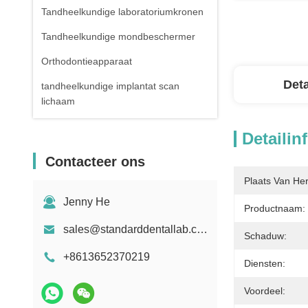
Tandheelkundige laboratoriumkronen
Tandheelkundige mondbeschermer
Orthodontieapparaat
Deta
tandheelkundige implantat scan
lichaam
Detailin
Contacteer ons
Plaats Van He
Jenny He
Productnaam:
sales@standarddentallab.com
Schaduw:
+8613652370219
Diensten:
Voordeel: