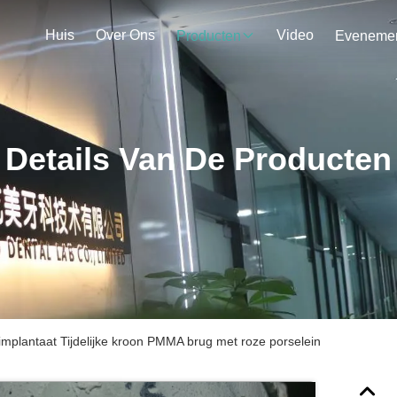
Huis
Over Ons
Video
Producten
Details Van De Producten
mplantaat Tijdelijke kroon PMMA brug met roze porselein