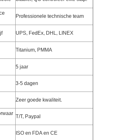
ce
Professionele technische team
jf
UPS, FedEx, DHL, LINEX
Titanium, PMMA
5 jaar
3-5 dagen
Zeer goede kwaliteit.
orwaar
T/T, Paypal
ISO en FDA en CE