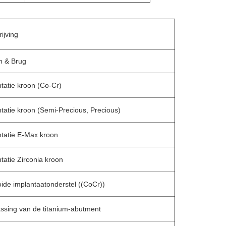
ijving
n & Brug
tatie kroon (Co-Cr)
tatie kroon (Semi-Precious, Precious)
ntatie E-Max kroon
tatie Zirconia kroon
ide implantaatonderstel ((CoCr))
ssing van de titanium-abutment