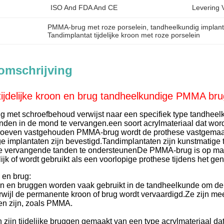
ISO And FDA And CE
Levering 
PMMA-brug met roze porselein
, 
tandheelkundig implanta
Tandimplantat tijdelijke kroon met roze porselein
omschrijving
 tijdelijke kroon en brug tandheelkundige PMMA bru
met schroefbehoud verwijst naar een specifiek type tandheelk
nden in de mond te vervangen.een soort acrylmateriaal dat word
hroeven vastgehouden PMMA-brug wordt de prothese vastgemaa
e implantaten zijn bevestigd.Tandimplantaten zijn kunstmatige 
e vervangende tanden te ondersteunenDe PMMA-brug is op maa
elijk of wordt gebruikt als een voorlopige prothese tijdens het g
n en brug:
nen en bruggen worden vaak gebruikt in de tandheelkunde om de
rwijl de permanente kroon of brug wordt vervaardigd.Ze zijn me
en zijn, zoals PMMA.
ijn tijdelijke bruggen gemaakt van een type acrylmateriaal 