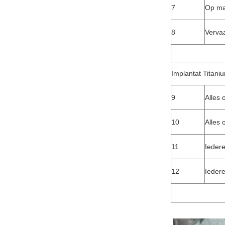
7
Op ma
8
Vervaa
Implantat Titani
9
Alles 
10
Alles 
11
Ieder
12
Iedere